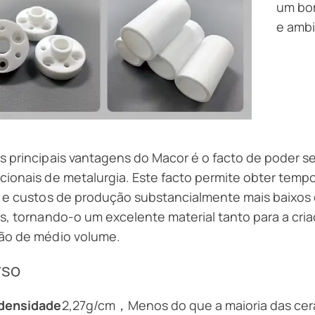
um bo
e ambi
 principais vantagens do Macor é o facto de poder 
ionais de metalurgia. Este facto permite obter temp
s e custos de produção substancialmente mais baixo
s, tornando-o um excelente material tanto para a cri
ão de médio volume.
rso
densidade
2,27g/cm，Menos do que a maioria das cer