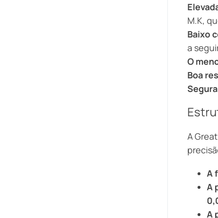
Elevad
M.K, qu
Baixo 
a segui
O menor
Boa res
Segura
Estru
A Great
precisã
A 
A 
0,
A 