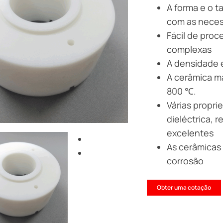
A forma e o 
com as neces
Fácil de proc
complexas
A densidade 
A cerâmica ma
800 ℃.
Várias propri
dieléctrica, r
excelentes
As cerâmicas
corrosão
Obter uma cotação