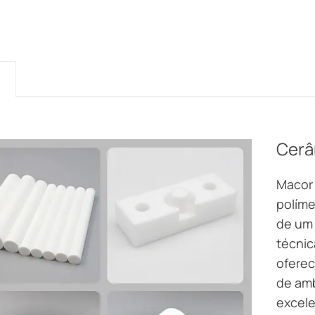
o
Cerâ
Macor 
políme
de um
técnic
oferec
de amb
excele