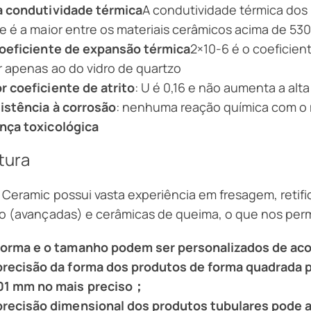
a condutividade térmica
A condutividade térmica dos
e é a maior entre os materiais cerâmicos acima de 53
coeficiente de expansão térmica
2×10-6 é o coeficien
r apenas ao do vidro de quartzo
 coeficiente de atrito
: U é 0,16 e não aumenta a alt
istência à corrosão
: nenhuma reação química com o 
nça toxicológica
tura
 Ceramic possui vasta experiência em fresagem, retif
o (avançadas) e cerâmicas de queima, o que nos perm
forma e o tamanho podem ser personalizados de ac
precisão da forma dos produtos de forma quadrada p
01 mm no mais preciso；
precisão dimensional dos produtos tubulares pode 