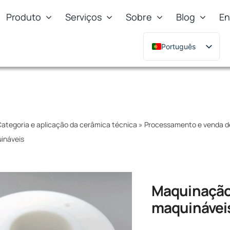
Produto
Serviços
Sobre
Blog
En
Português
English
Deutsch
Français
Русский
ategoria e aplicação da cerâmica técnica
»
Processamento e venda de
한국어
ináveis
日本語
Türkçe
Polski
Maquinação 
Italiano
maquinávei