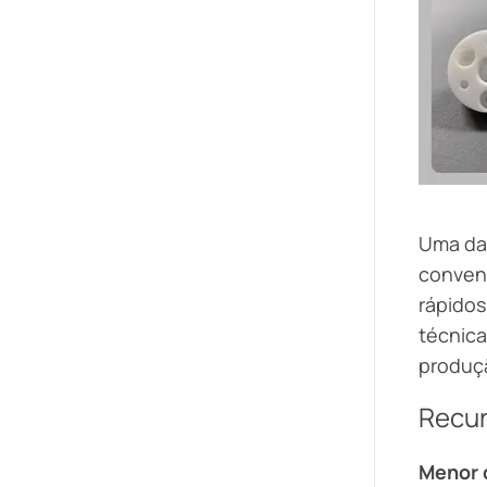
Uma das
convenc
rápido
técnica
produç
Recu
Menor 