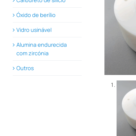
Carbureto de silício
Óxido de berílio
Vidro usinável
Alumina endurecida
com zircónia
Outros