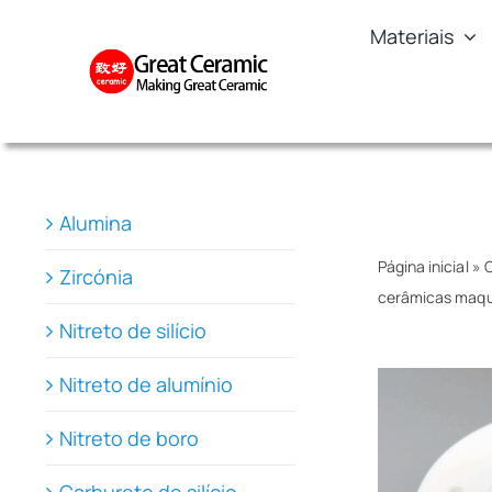
Skip
Materiais
to
content
Alumina
Página inicial
»
C
Zircónia
cerâmicas maqu
Nitreto de silício
Nitreto de alumínio
Nitreto de boro