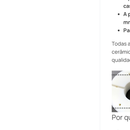
ca
A 
mm
Pa
Todas 
cerâmic
qualid
Por q