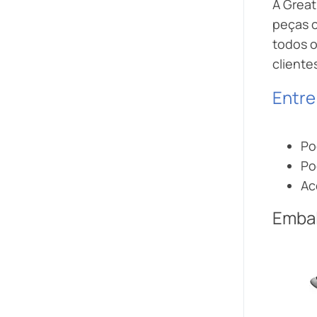
A Grea
peças 
todos o
cliente
Entre
Po
Po
Ac
Emba