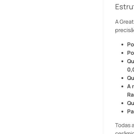
Estru
A Great
precisã
Po
Po
Qu
0
Qu
A 
Ra
Qu
Pa
Todas a
cerâmic