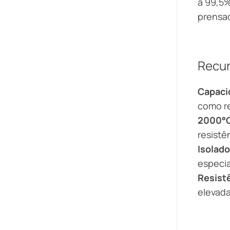
a 99,5%
prensad
Recu
Capaci
como r
2000°C
resistê
Isolado
especia
Resist
elevada