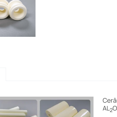
o
Cerâ
AL
O
2