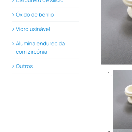
Carbureto de silício
Óxido de berílio
Vidro usinável
Alumina endurecida
com zircónia
Outros