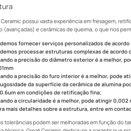
tura
 Ceramic possui vasta experiência em fresagem, retif
o (avançadas) e cerâmicas de queima, o que nos perm
demos fornecer serviços personalizados de acordo
demos processar estruturas complexas de acordo c
ando a precisão do diâmetro exterior é a melhor, p
,01mm
ando a precisão do furo interior é a melhor, pode a
rugosidade da superfície da cerâmica de alumina po
0.6um em condições de retificação fina;
ando a circularidade é a melhor, pode atingir 0,002 
ra mais detalhes sobre a estrutura, entre em conta
s tolerâncias podem ser melhoradas em função do ta
a técnica. Great Ceramic dedica-se a garantir que p