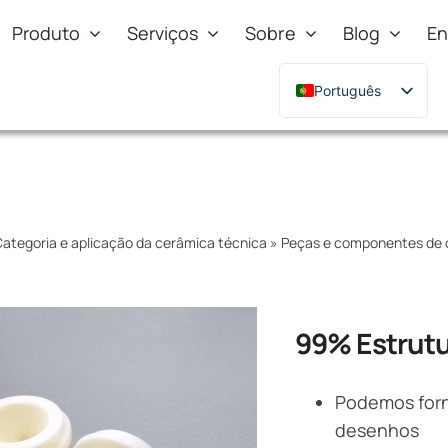
Produto
Serviços
Sobre
Blog
En
Português
English
Deutsch
Français
Русский
ategoria e aplicação da cerâmica técnica
»
Peças e componentes de 
한국어
日本語
Türkçe
99% Estrutu
Polski
Italiano
Podemos forn
desenhos