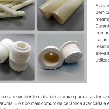
A alum
bem c
mesmo 
Durant
compon
isolam
resist
elevad
utiliz
na é um excelente material cerâmico para altas temper
turas. É o tipo mais comum de cerâmica avançada e e