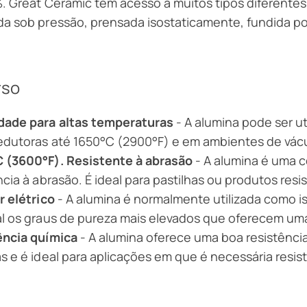
. Great Ceramic tem acesso a muitos tipos diferentes 
a sob pressão, prensada isostaticamente, fundida p
rso
dade para altas temperaturas
- A alumina pode ser u
edutoras até 1650°C (2900°F) e em ambientes de vác
 (3600°F). Resistente à abrasão
- A alumina é uma c
ncia à abrasão. É ideal para pastilhas ou produtos res
r elétrico
- A alumina é normalmente utilizada como is
l os graus de pureza mais elevados que oferecem uma
ência química
- A alumina oferece uma boa resistência 
s e é ideal para aplicações em que é necessária resist