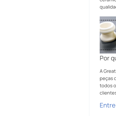
qualid
Por q
A Grea
peças 
todos o
cliente
Entre