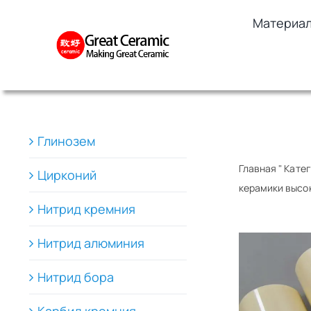
Skip
Материа
to
content
Глинозем
Главная
"
Катег
Цирконий
керамики высо
Нитрид кремния
Нитрид алюминия
Нитрид бора