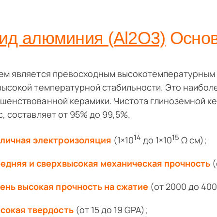
ид алюминия (Al2O3)
Основ
ем является превосходным высокотемпературным
высокой температурной стабильности. Это наиболе
шенствованной керамики. Чистота глиноземной ке
c, составляет от 95% до 99,5%.
14
15
личная электроизоляция
(1×10
до 1×10
Ω см);
едняя и сверхвысокая механическая прочность
(
ень высокая прочность на сжатие
(от 2000 до 400
сокая твердость
(от 15 до 19 GPA);