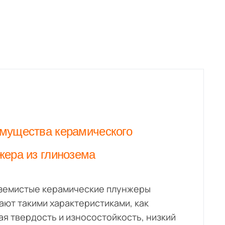
мущества керамического
жера из глинозема
земистые керамические плунжеры
ают такими характеристиками, как
ая твердость и износостойкость, низкий