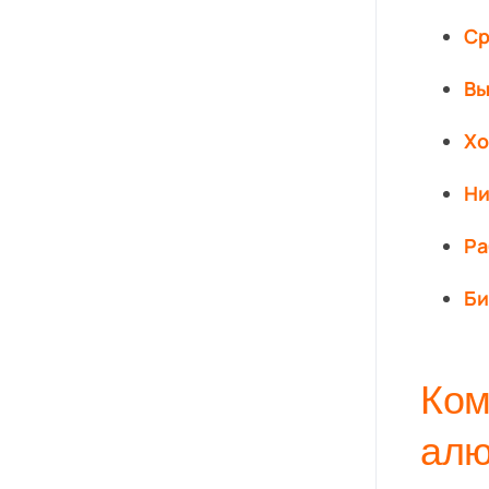
Ср
Вы
Хо
Ни
Ра
Би
Ком
ал