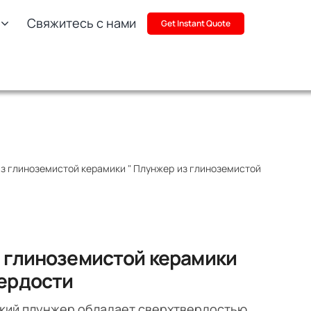
Свяжитесь с нами
Get Instant Quote
из глиноземистой керамики
"
Плунжер из глиноземистой
 глиноземистой керамики
ердости
ий плунжер обладает сверхтвердостью,