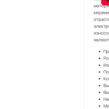
матери
керами
отрасл
электр
износо
являют
Пр
Ро
Из
По
Ко
Вы
Вы
На
Ме