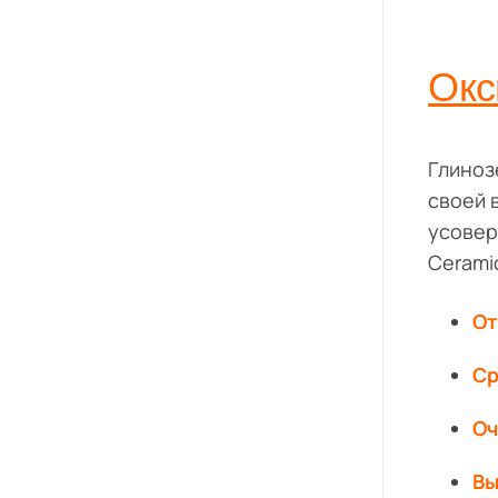
Окс
Глиноз
своей 
усовер
Cerami
От
Ср
Оч
Вы