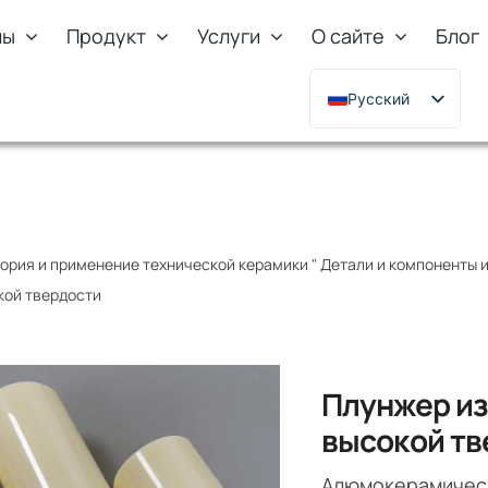
лы
Продукт
Услуги
О сайте
Блог
Русский
English
Deutsch
Français
한국어
ория и применение технической керамики
"
Детали и компоненты 
日本語
кой твердости
Türkçe
Polski
Italiano
Плунжер из
Português
высокой тв
Алюмокерамическ