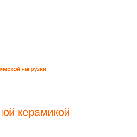
ической нагрузки
;
ной керамикой