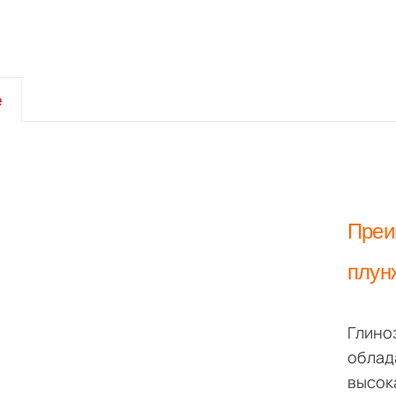
е
Преи
плун
Глино
облад
высок