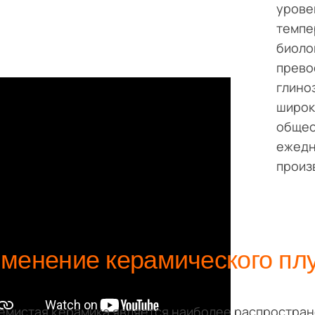
урове
темпе
биоло
прево
глино
широк
общес
ежедн
произ
менение керамического плу
емистая керамика является наиболее распростра