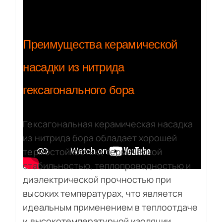
Преимущества керамической
насадки из нитрида
гексагонального бора
Гексагональная керамическая насадка
из нитрида бора обладает хорошей
термостойкостью, термической
стабильностью, теплопроводностью и
диэлектрической прочностью при
высоких температурах, что является
идеальным применением в теплоотдаче
и высокотемпературной изоляции.