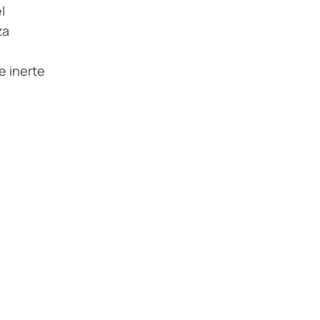
l
za
 inerte