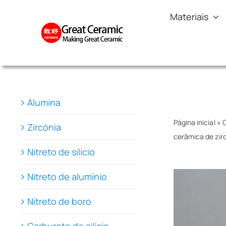
Skip
Materiais
to
content
Alumina
Página inicial
»
C
Zircónia
cerâmica de zir
Nitreto de silício
Nitreto de alumínio
Nitreto de boro