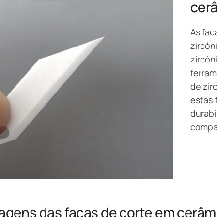
cerâ
As fac
zircón
zircón
ferram
de zir
estas 
durabi
compar
agens das facas de corte em cerâmi