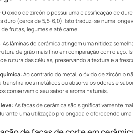
: O óxido de zircónio possui uma classificação de du
s duro (cerca de 5,5-6,0). Isto traduz-se numa longe
 de frutas, legumes e até carne.
z
: As lâminas de cerâmica atingem uma nitidez semelh
rutura de grão mais fino em comparação com o aço. I
de rutura das células, preservando a textura e a fresc
 química
: Ao contrário do metal, o óxido de zircónio 
a transfira iões metálicos ou absorva os odores e sabo
os conservam o seu sabor e aroma naturais.
 leve
: As facas de cerâmica são significativamente ma
durante uma utilização prolongada e oferecendo uma
cação de facas de corte em cerâmic