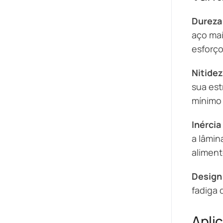
Dureza
aço mai
esforço
Nitide
sua est
mínimo 
Inércia
a lâmin
aliment
Design
fadiga 
Apli