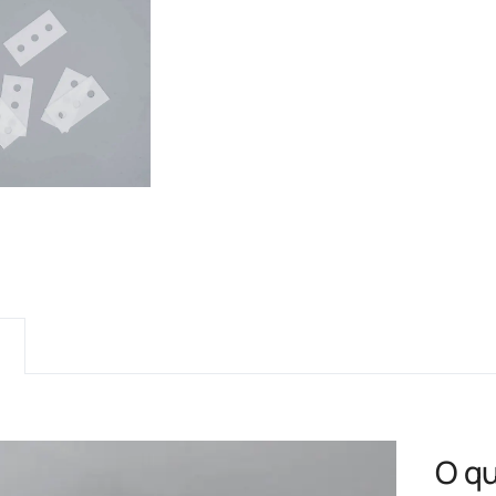
o
O qu