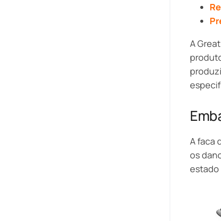
Re
Pr
A Great
produt
produz
especif
Emba
A faca 
os dano
estado 