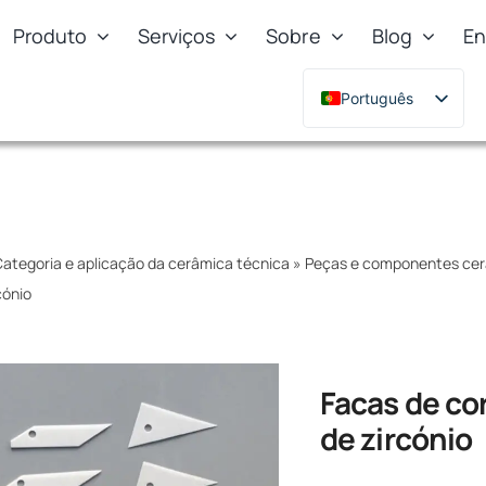
Produto
Serviços
Sobre
Blog
En
Português
English
Deutsch
Français
Русский
ategoria e aplicação da cerâmica técnica
»
Peças e componentes cerâ
한국어
cónio
日本語
Türkçe
Polski
Facas de co
Italiano
de zircónio