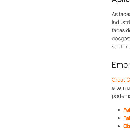
As faca
indústr
facas d
desgast
sector 
Empr
Great 
e tem u
podem
Fa
Fa
Ob