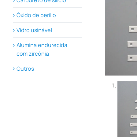
Carbureto de silício
Óxido de berílio
Vidro usinável
Alumina endurecida
com zircónia
Outros