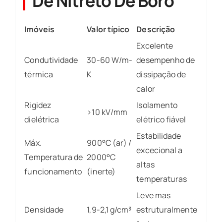
De Nitreto De Boro
Imóveis
Valor típico
Descrição
Excelente
Condutividade
30-60 W/m-
desempenho de
térmica
K
dissipação de
calor
Rigidez
Isolamento
>10 kV/mm
dielétrica
elétrico fiável
Estabilidade
Máx.
900°C (ar) /
excecional a
Temperatura de
2000°C
altas
funcionamento
(inerte)
temperaturas
Leve mas
Densidade
1,9-2,1 g/cm³
estruturalmente