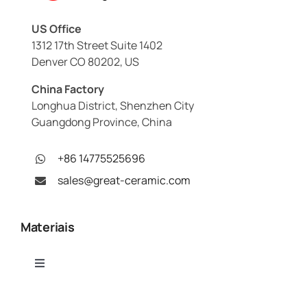
US Office
1312 17th Street Suite 1402
Denver CO 80202, US
China Factory
Longhua District, Shenzhen City
Guangdong Province, China
+86 14775525696
sales@great-ceramic.com
Materiais
Toggle
Navigation
Alumina (Al₂O₃)