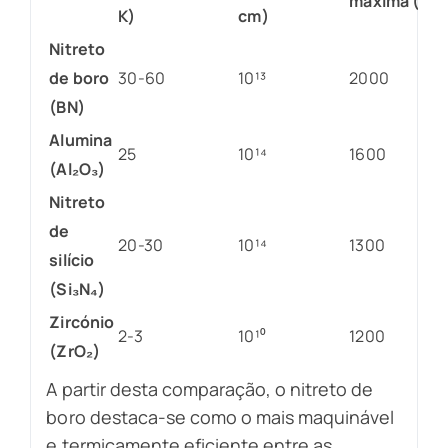
máxima (°C)
K)
cm)
Nitreto
de boro
30-60
10¹³
2000
(BN)
Alumina
25
10¹⁴
1600
(Al₂O₃)
Nitreto
de
20-30
10¹⁴
1300
silício
(Si₃N₄)
Zircónio
2-3
10¹⁰
1200
(ZrO₂)
A partir desta comparação, o nitreto de
boro destaca-se como o mais maquinável
e termicamente eficiente entre as