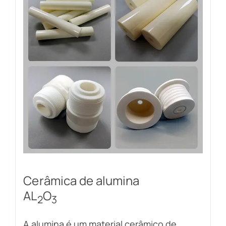
Cerâmica de alumina
AL
O
2
3
A alumina é um material cerâmico de