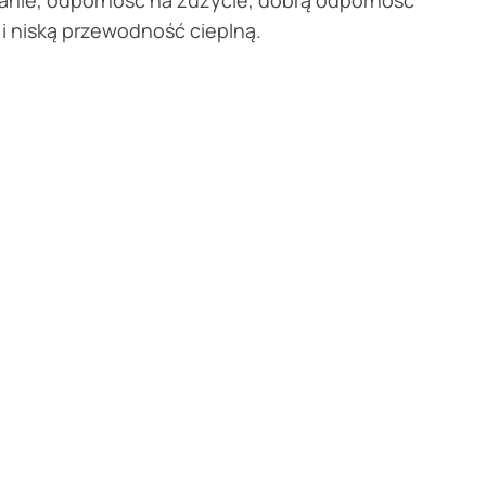
anie, odporność na zużycie, dobrą odporność
 i niską przewodność cieplną.