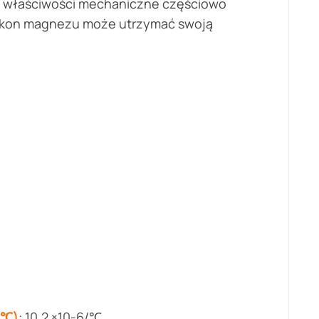
m właściwości mechaniczne częściowo
cyrkon magnezu może utrzymać swoją
 ℃)
: 10.2 ×10-6/℃