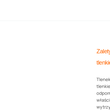
Zalet
tlenk
Tlene
tlenk
odpor
właśc
wytrz