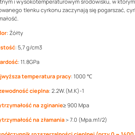
otnym i wysokotemperaturowym środowisku, w który
izowanego tlenku cyrkonu zaczynają się pogarszać, 
małość.
lor
: Żółty
stość
: 5,7 g/cm3
ardość
: 11.8GPa
jwyższa temperatura pracy
: 1000 ℃
zewodność cieplna
: 2.2W.(M.K)-1
trzymałość na zginanie
≥ 900 Mpa
trzymałość na złamania
＞7.0 (Mpa.m1/2)
półczynnik rozszerzalności cieplnej (przy 0 ~ 1400