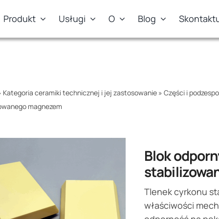
Produkt
Usługi
O
Blog
Skontaktu
»
Kategoria ceramiki technicznej i jej zastosowanie
»
Części i podzespo
izowanego magnezem
Blok odporn
stabilizow
Tlenek cyrkonu s
właściwości mech