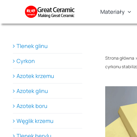
Skip
Materiały
to
content
Tlenek glinu
Strona główna
Cyrkon
cyrkonu stabil
Azotek krzemu
Azotek glinu
Azotek boru
Węglik krzemu
Tlenek berylu