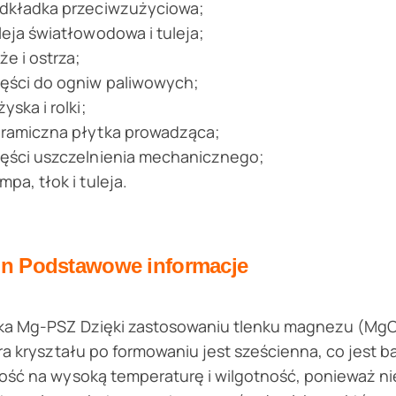
dkładka przeciwzużyciowa;
leja światłowodowa i tuleja;
że i ostrza;
ęści do ogniw paliwowych;
yska i rolki;
ramiczna płytka prowadząca;
ęści uszczelnienia mechanicznego;
mpa, tłok i tuleja.
on
Podstawowe informacje
a Mg-PSZ Dzięki zastosowaniu tlenku magnezu (MgO) j
ra kryształu po formowaniu jest sześcienna, co jest 
ść na wysoką temperaturę i wilgotność, ponieważ ni