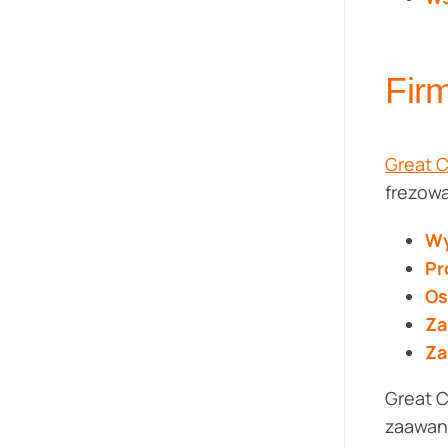
Fir
Great 
frezowa
Wy
Pr
Os
Za
Za
Great C
zaawan