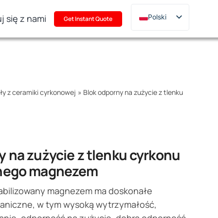
j się z nami
Polski
Get Instant Quote
English
Deutsch
Français
Русский
ły z ceramiki cyrkonowej
»
Blok odporny na zużycie z tlenku
한국어
日本語
Türkçe
Italiano
y na zużycie z tlenku cyrkonu
Português
anego magnezem
tabilizowany magnezem ma doskonałe
aniczne, w tym wysoką wytrzymałość,