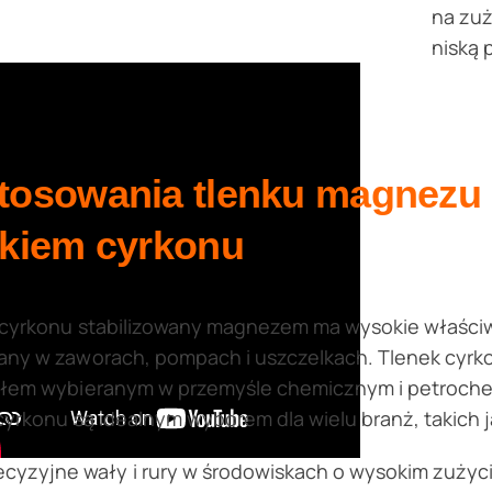
na zuż
niską 
tosowania tlenku magnezu 
nkiem cyrkonu
cyrkonu stabilizowany magnezem ma wysokie właściwoś
any w zaworach, pompach i uszczelkach. Tlenek cyrk
ałem wybieranym w przemyśle chemicznym i petroche
cyrkonu są idealnym wyborem dla wielu branż, takich j
ecyzyjne wały i rury w środowiskach o wysokim zużyc