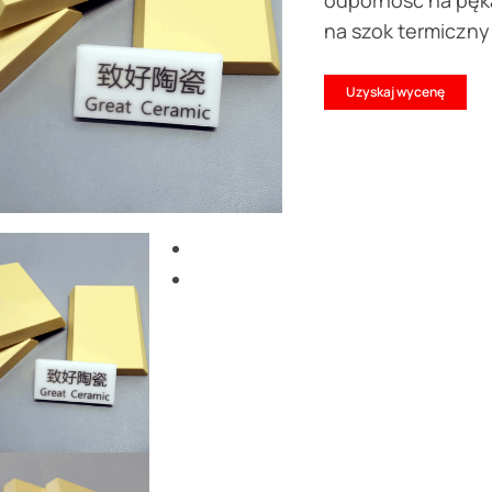
odporność na pęk
na szok termiczny
Uzyskaj wycenę