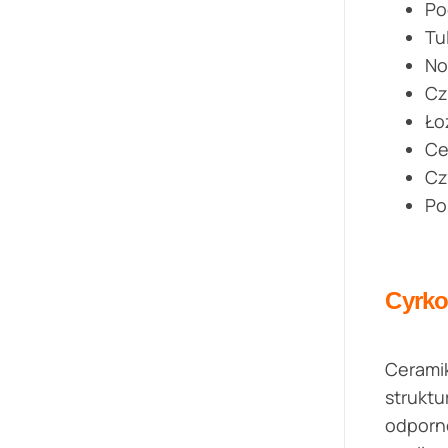
Po
Tu
No
Cz
Łoż
Ce
Cz
Po
Cyrk
Ceramik
struktu
odporno