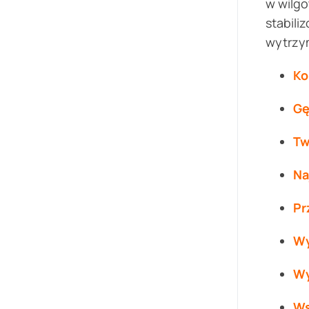
w wilg
stabil
wytrzy
Ko
Gę
Tw
Na
Pr
Wy
Wy
Ws