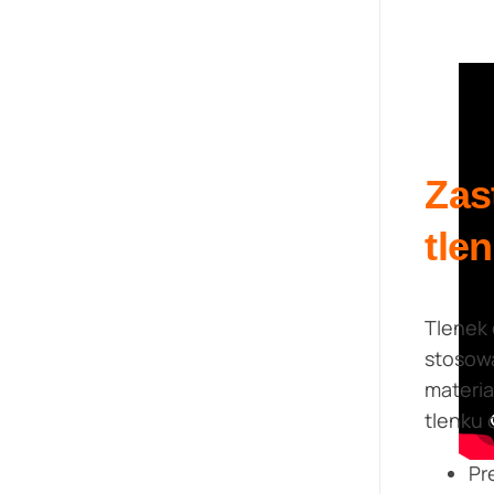
Zas
tle
Tlenek 
stosow
materi
tlenku 
Pr