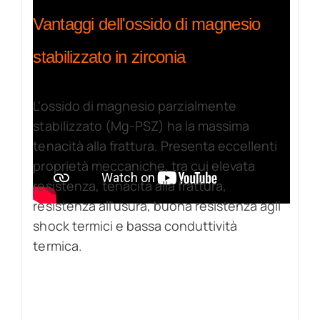
Vantaggi dell'ossido di magnesio
stabilizzato in zirconia
L'ossido di magnesio parzialmente
stabilizzato (Mg-PSZ) ha la massima
tenacità alla frattura. Presenta eccellenti
proprietà meccaniche, tra cui elevata
resistenza, tenacità alla frattura,
resistenza all'usura, buona resistenza agli
shock termici e bassa conduttività
termica.