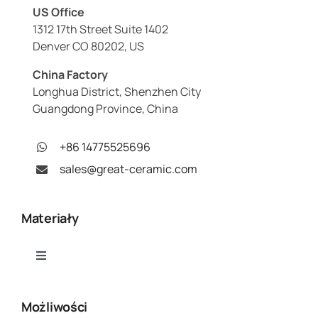
US Office
1312 17th Street Suite 1402
Denver CO 80202, US
China Factory
Longhua District, Shenzhen City
Guangdong Province, China
+86 14775525696
sales@great-ceramic.com
Materiały
Toggle
Navigation
Tlenek glinu (Al₂O₃)
Możliwości