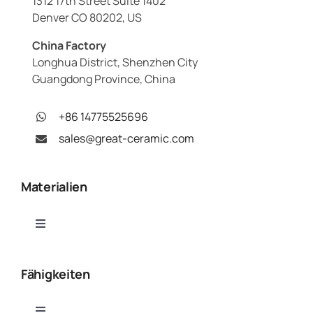
1312 17th Street Suite 1402
Denver CO 80202, US
China Factory
Longhua District, Shenzhen City
Guangdong Province, China
+86 14775525696
sales@great-ceramic.com
Materialien
Toggle
Navigation
Tonerde (Al₂O₃)
Fähigkeiten
Aluminiumnitrid (AlN)