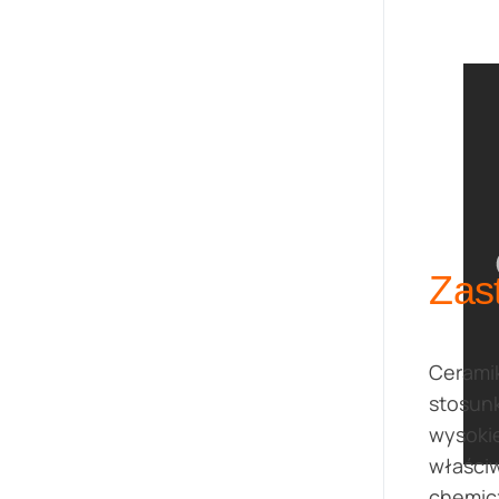
Zas
Ceramik
stosunk
wysokie
właściw
chemicz