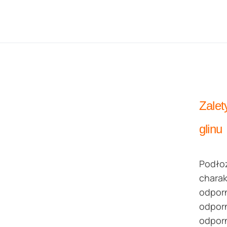
Zalet
glinu
Podłoż
charak
odporn
odporn
odporn