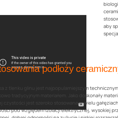
biolog
cerami
stoso
aby sp
specja
tosowania podłoży ceramiczny
a z tlenku glinu jest najpopularniejszym techniczny
owo tradycyjnym materiałem. Jako doskonały materiał
j czystości jest szeroko stosowana w wielu gałęziac
ości pod względem izolacji elektrycznej, wysokiej p
nej, dobrej odporności na zużycie i niskiej rozszerzal