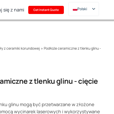
j się z nami
Polski
Get Instant Quote
English
Deutsch
Français
Русский
ły z ceramiki korundowej
»
Podłoże ceramiczne z tlenku glinu -
한국어
日本語
Türkçe
Italiano
amiczne z tlenku glinu - cięcie
Português
enku glinu mogą być przetwarzane w złożone
pomocą wycinarek laserowych i wykorzystywane