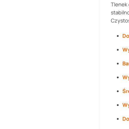
Tlenek
stabiln
Czystoś
Do
Wy
Ba
Wy
Śr
Wy
Do