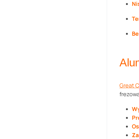
Ni
Te
Be
Alu
Great 
frezowa
Wy
Pr
Os
Za