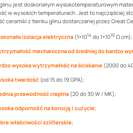
 glinu jest doskonałym wysokotemperaturowym mater
ość w wysokich temperaturach. Jest to najczęściej s
ć ceramiki z tlenku glinu dostarczanej przez Great 
14
15
skonała izolacja elektryczna
(1×10
do 1×10
Ω cm);
trzymałość mechaniczna od średniej do bardzo wys
rdzo wysoka wytrzymałość na ściskanie
(2000 do 4
soka twardość
(od 15 do 19 GPA);
ednia przewodność cieplna
(20 do 30 W / MK);
soka odporność na korozję i zużycie
;
bre właściwości szlifierskie
;