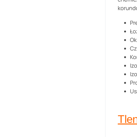
korundo
Pr
Ło
Ok
Cz
Ko
Iz
Iz
Pr
Us
Tle