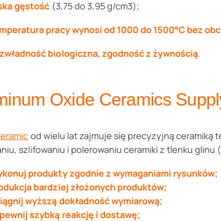
ska gęstość
(3,75 do 3,95 g/cm3);
mperatura pracy wynosi od 1000 do 1500°C bez ob
zwładność biologiczna, zgodność z żywnością
.
minum Oxide Ceramics Supp
Ceramic
od wielu lat zajmuje się precyzyjną ceramiką
niu, szlifowaniu i polerowaniu ceramiki z tlenku glinu
konuj produkty zgodnie z wymaganiami rysunków;
odukcja bardziej złożonych produktów;
iągnij wyższą dokładność wymiarową;
pewnij szybką reakcję i dostawę;