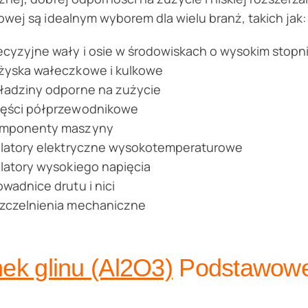
wej są idealnym wyborem dla wielu branż, takich jak:
ecyzyjne wały i osie w środowiskach o wysokim stopn
żyska wałeczkowe i kulkowe
ładziny odporne na zużycie
ęści półprzewodnikowe
mponenty maszyny
olatory elektryczne wysokotemperaturowe
olatory wysokiego napięcia
owadnice drutu i nici
zczelnienia mechaniczne
nek glinu (Al2O3)
Podstawowe 