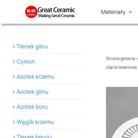
Skip
Materiały
to
content
Tlenek glinu
Strona główna
Cyrkon
cięcie laserowe
Azotek krzemu
Azotek glinu
Azotek boru
Węglik krzemu
Tlenek berylu