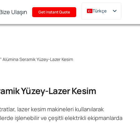
Bize Ulaşın
Türkçe
Get Instant Quote
English
Deutsch
Français
Русский
"
Alümina Seramik Yüzey-Lazer Kesim
한국어
日本語
Polski
ramik Yüzey-Lazer Kesim
Italiano
Português
atlar, lazer kesim makineleri kullanılarak
lerde işlenebilir ve çeşitli elektrikli ekipmanlarda