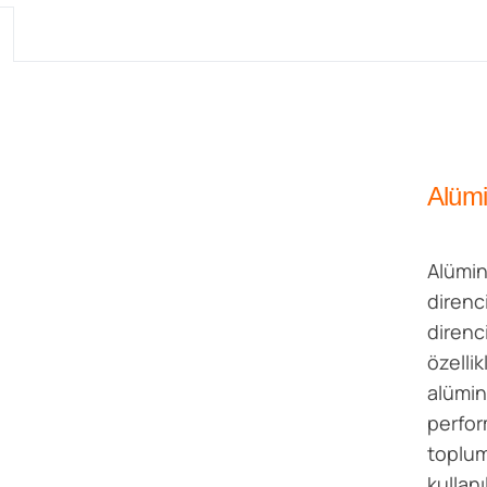
Alümi
Alümin
direnc
direnci
özelli
alümin
perfor
toplum
kullanı