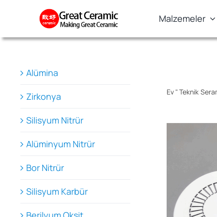
Skip
Malzemeler
to
content
Alümina
Ev
"
Teknik Sera
Zirkonya
Silisyum Nitrür
Alüminyum Nitrür
Bor Nitrür
Silisyum Karbür
Berilyum Oksit