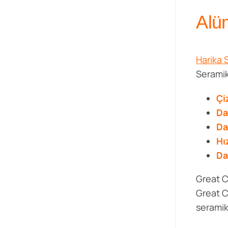
Alü
Harika 
Seramik
Çi
Da
Da
Hı
Da
Great C
Great C
seramik