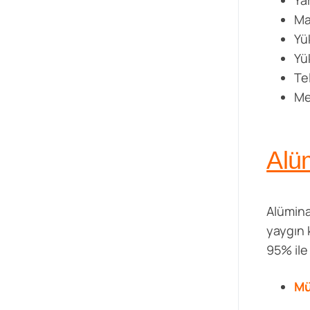
Ya
Ma
Yük
Yü
Tel
Me
Alü
Alümina
yaygın 
95% ile
Mü