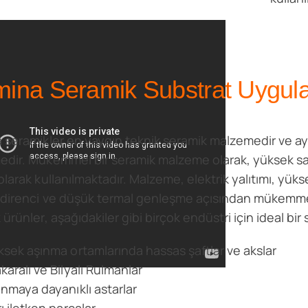
mina Seramik Substrat Uygul
 seramikler en yaygın teknik seramik malzemedir ve a
dir. Mükemmel bir seramik malzeme olarak, yüksek saf
larak kullanılmaktadır. Malzeme, elektrik yalıtımı, yüksek
direnci ve düşük termal genleşme açısından mükemmel 
ürünler, aşağıdakiler gibi birçok endüstri için ideal bir 
ksek aşınma ortamlarında hassas şaftlar ve akslar
karalı ve Bilyalı Rulmanlar
ınmaya dayanıklı astarlar