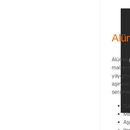
Alü
Alümina
malzeme
yaygın o
aşınma 
seramik 
Yü
Ma
Aş