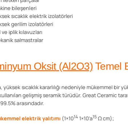
rı iletken parçalar
kine bileşenleri
sek sıcaklık elektrik izolatörleri
ksek gerilim izolatörleri
 ve iplik kılavuzları
kanik salmastralar
minyum Oksit (Al2O3)
Temel Bi
, yüksek sıcaklık kararlılığı nedeniyle mükemmel bir yü
kullanılan gelişmiş seramik türüdür. Great Ceramic tara
 99.5% arasındadır.
14
15
kemmel elektrik yalıtımı
(1×10
1×10'a
Ω cm);