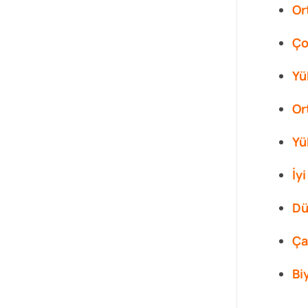
Or
Ço
Yü
Or
Yü
İy
Dü
Ça
Bi