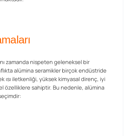
amaları
ynı zamanda nispeten geleneksel bir
lıkta alümina seramikler birçok endüstride
 ısı iletkenliği, yüksek kimyasal direnç, iyi
özelliklere sahiptir. Bu nedenle, alümina
seçimdir: