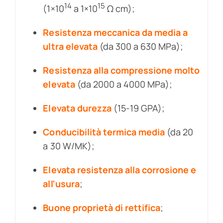
14
15
(1×10
a 1×10
Ω cm);
Resistenza meccanica da media a
ultra elevata
(da 300 a 630 MPa);
Resistenza alla compressione molto
elevata
(da 2000 a 4000 MPa);
Elevata durezza
(15-19 GPA);
Conducibilità termica media
(da 20
a 30 W/MK);
Elevata resistenza alla corrosione e
all'usura
;
Buone proprietà di rettifica
;