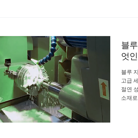
블루
엇인
블루 
고급 
절연 
소재로