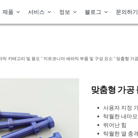
제품
서비스
정보
블로그
문의하
라믹 카테고리 및 용도
"
지르코니아 세라믹 부품 및 구성 요소
"
맞춤형 가공
맞춤형 가공
사용자 지정 
탁월한 내마
뛰어난 힘
탁월한 열 충