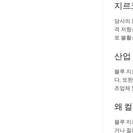
지르
당사의 
격 저항
로 불활
산업
블루 지
다. 또
조업체 
왜 
블루 지
거나 질