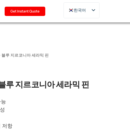
기
한국어
Get Instant Quote
English
Deutsch
Français
Русский
 블루 지르코니아 세라믹 핀
日本語
Türkçe
Polski
 블루 지르코니아 세라믹 핀
Italiano
Português
가능
모성
격 저항