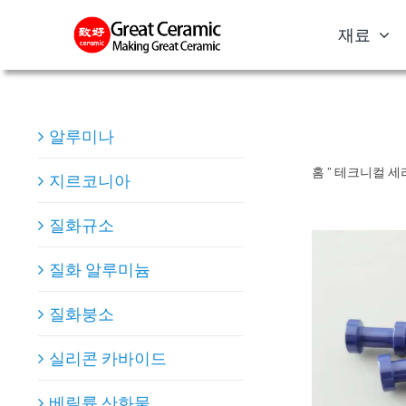
Skip
재료
to
content
알루미나
홈
"
테크니컬 세
지르코니아
질화규소
질화 알루미늄
질화붕소
실리콘 카바이드
베릴륨 산화물