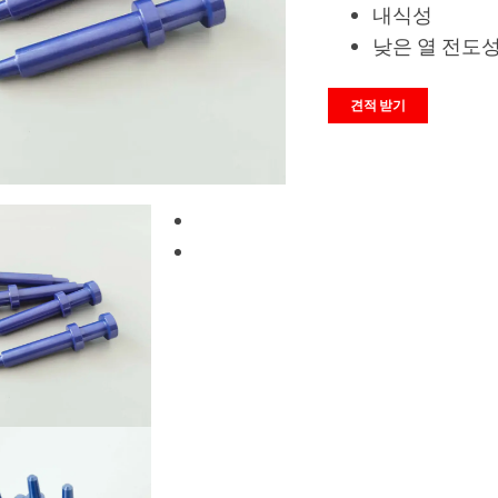
내식성
낮은 열 전도
견적 받기