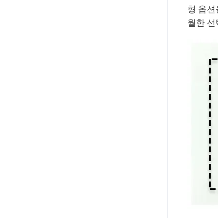
형 옵션
월한 선