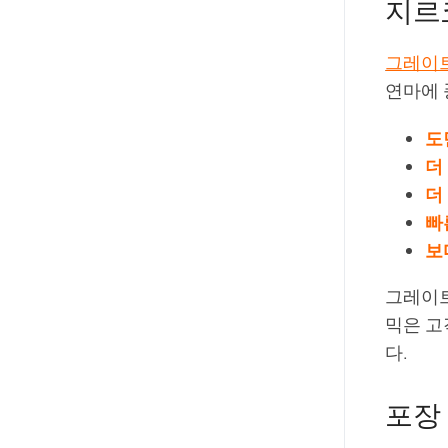
지르
그레이
연마에 
도
더
더
빠
보
그레이트
믹은 고
다.
포장