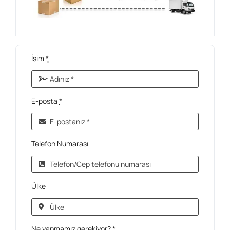
İsim
*
E-posta
*
Telefon Numarası
Ülke
Ne yapmamız gerekiyor?
*