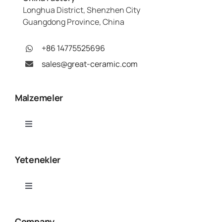
Longhua District, Shenzhen City
Guangdong Province, China
+86 14775525696
sales@great-ceramic.com
Malzemeler
Toggle
Navigation
Alümina (Al₂O₃)
Yetenekler
Alüminyum Nitrür (AlN)
Toggle
Navigation
Seramik CNC İşleme
Bor Nitrür (BN)
Company