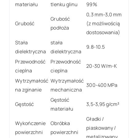
materiału
tlenku glinu
99%
0,3 mm-3,0 mm
Grubość
Grubość
(z możliwością
podłoża
dostosowania)
Stała
stała
9.8-10.5
dielektryczna
dielektryczna
Przewodność
Przewodność
20-30 W/m-K
cieplna
cieplna
Wytrzymałość
Wytrzymałość
300-400 MPa
na zginanie
mechaniczna
Gęstość
Gęstość
3,5-3,95 g/cm³
materiału
Gładki /
Wykończenie
Obróbka
piaskowany /
powierzchni
powierzchni
metalizowany