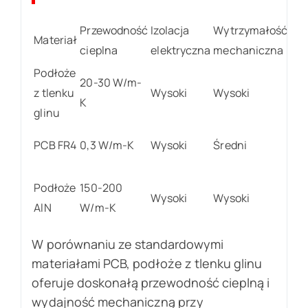
Przewodność
Izolacja
Wytrzymałość
Materiał
Kos
cieplna
elektryczna
mechaniczna
Podłoże
20-30 W/m-
z tlenku
Wysoki
Wysoki
Śre
K
glinu
PCB FR4
0,3 W/m-K
Wysoki
Średni
Nis
Podłoże
150-200
Wysoki
Wysoki
Wy
AlN
W/m-K
W porównaniu ze standardowymi
materiałami PCB, podłoże z tlenku glinu
oferuje doskonałą przewodność cieplną i
wydajność mechaniczną przy