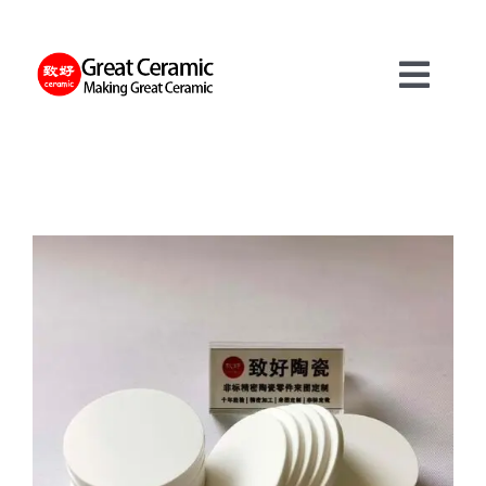
Skip
to
content
Toggl
Navig
재료
제품
서비스
정보