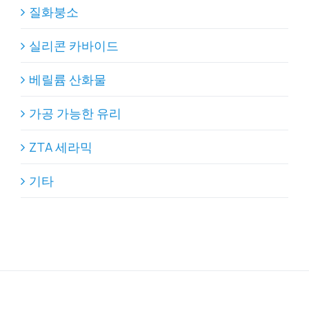
질화붕소
실리콘 카바이드
베릴륨 산화물
가공 가능한 유리
ZTA 세라믹
기타