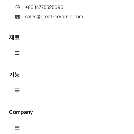
+86 14775525696
sales@great-ceramic.com
재료
Toggle
Navigation
알루미나(Al₂O₃)
기능
질화 알루미늄(AlN)
Toggle
Navigation
세라믹 CNC 가공
질화붕소(BN)
Company
세라믹 연마 및 연마
베릴륨 산화물(BeO)
Toggle