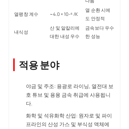
다름
열 순환 시에
열팽창 계수
~4.0 × 10-⁶ /K
도 안정적
산 및 알칼리에
금속보다 우수
내식성
대한 내성 우수
한 성능
적용 분야
야금 및 주조: 용광로 라이닝, 열전대 보
호 튜브 및 용융 금속 취급에 사용됩니
다.
화학 및 석유화학 산업: 원자로 및 파이
프라인의 산성 가스 및 부식성 액체에