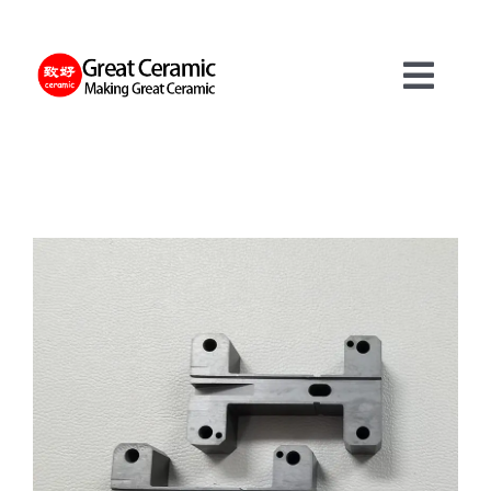
Skip
to
content
Toggl
Navig
재료
제품
서비스
정보