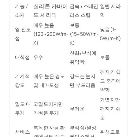
실리콘 카바이
기능 /
금속 / 스테인
일반 세라
드 세라믹
소재
리스 스틸
믹
매우 높음
보통
열 전도
낮음(1-
(120~200W/m-
(15~50W/m-
성
5W/m-K)
K)
K)
산화/부식에
내식성
우수
보통
취약함
깨지기 쉽
기계적
매우 높은 경도
강도는 높지
고 충격에
강도
및 내마모성
만 부드러움
약함
가볍지만
밀도 대
고밀도이지만
무거운
깨지기 쉬
무게
가벼운 무게
운
혹독한 사용 환
부식성/열성
서비스
취성으로
경에서도 긴 수
케이스에서