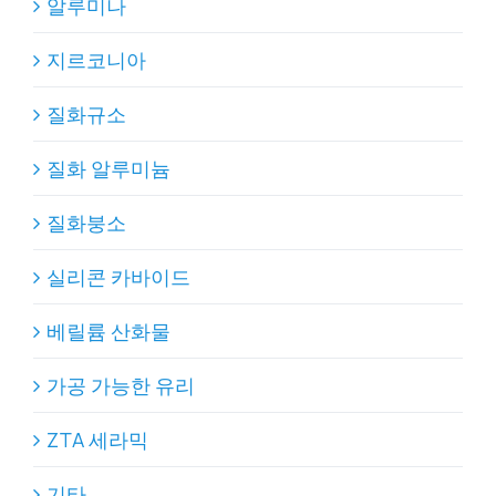
알루미나
지르코니아
질화규소
질화 알루미늄
질화붕소
실리콘 카바이드
베릴륨 산화물
가공 가능한 유리
ZTA 세라믹
기타