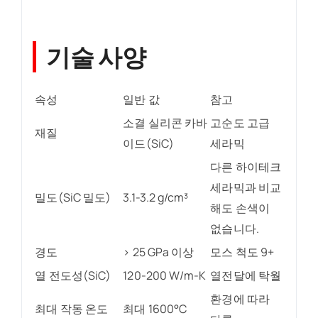
기술 사양
속성
일반 값
참고
소결 실리콘 카바
고순도 고급
재질
이드(SiC)
세라믹
다른 하이테크
세라믹과 비교
밀도(SiC 밀도)
3.1-3.2 g/cm³
해도 손색이
없습니다.
경도
> 25 GPa 이상
모스 척도 9+
열 전도성(SiC)
120-200 W/m-K
열전달에 탁월
환경에 따라
최대 작동 온도
최대 1600°C