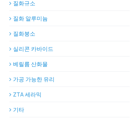
질화규소
질화 알루미늄
질화붕소
실리콘 카바이드
베릴륨 산화물
가공 가능한 유리
ZTA 세라믹
기타