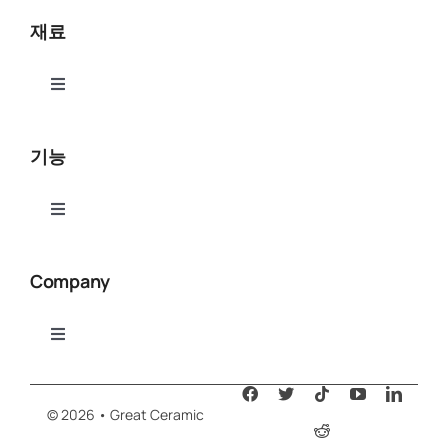
재료
Toggle
Navigation
알루미나(Al₂O₃)
기능
질화 알루미늄(AlN)
Toggle
Navigation
세라믹 CNC 가공
질화붕소(BN)
Company
세라믹 연마 및 연마
베릴륨 산화물(BeO)
Toggle
Navigation
그레이트 세라믹
세라믹 레이저 커팅
가공 가능한 유리(MGC)
© 2026 • Great Ceramic