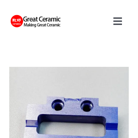
Skip
to
content
Toggl
Navig
재료
제품
서비스
정보