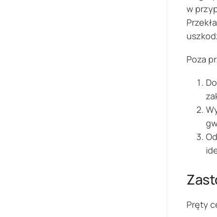
w przyp
Przekła
uszkod
Poza p
Do
za
Wy
gw
Od
id
Zast
Pręty 