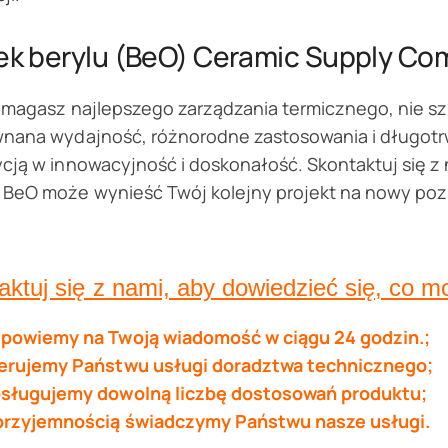
ek berylu (BeO) Ceramic Supply C
ymagasz najlepszego zarządzania termicznego, nie szu
wnana wydajność, różnorodne zastosowania i długotr
cją w innowacyjność i doskonałość. Skontaktuj się z n
 BeO może wynieść Twój kolejny projekt na nowy poz
aktuj się z nami, aby dowiedzieć się, co m
powiemy na Twoją wiadomość w ciągu 24 godzin.;
erujemy Państwu usługi doradztwa technicznego;
sługujemy dowolną liczbę dostosowań produktu;
przyjemnością świadczymy Państwu nasze usługi.