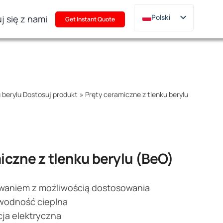
j się z nami
Polski
Get Instant Quote
English
Deutsch
Français
Русский
 berylu Dostosuj produkt
»
Pręty ceramiczne z tlenku berylu
한국어
日本語
Türkçe
Italiano
iczne z tlenku berylu (BeO)
Português
waniem z możliwością dostosowania
wodność cieplna
cja elektryczna