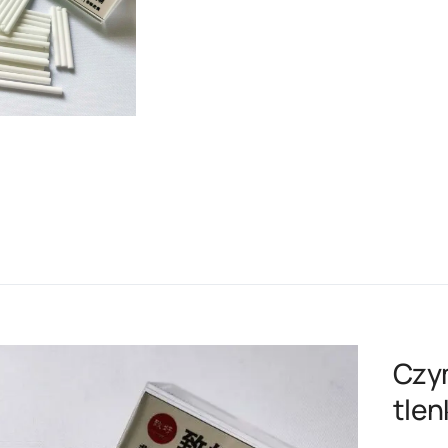
Czym
tlen