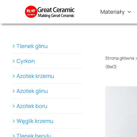
Skip
Materiały
to
content
Tlenek glinu
Strona główna
Cyrkon
(BeO)
Azotek krzemu
Azotek glinu
Azotek boru
Węglik krzemu
Tlenek berylu