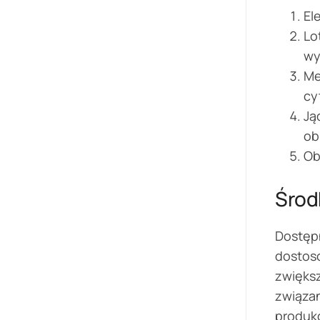
El
Lo
wy
Me
cy
Ją
ob
Ob
Środ
Dostępn
dostos
zwiększ
związa
produkc