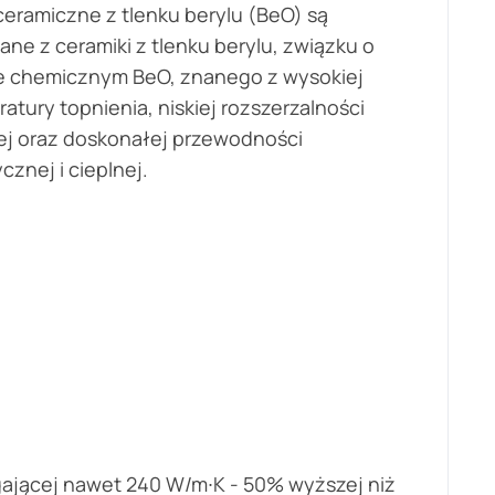
ceramiczne z tlenku berylu (BeO) są
ne z ceramiki z tlenku berylu, związku o
e chemicznym BeO, znanego z wysokiej
atury topnienia, niskiej rozszerzalności
ej oraz doskonałej przewodności
cznej i cieplnej.
gającej nawet 240 W/m∙K - 50% wyższej niż