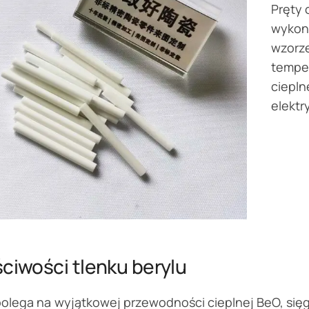
Pręty 
wykona
wzorz
temper
ciepln
elektry
ciwości tlenku berylu
olega na wyjątkowej przewodności cieplnej BeO, się