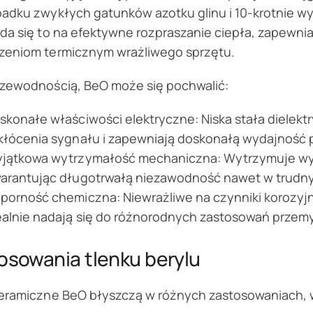
adku zwykłych gatunków azotku glinu i 10-krotnie wyż
da się to na efektywne rozpraszanie ciepła, zapewni
zeniom termicznym wrażliwego sprzętu.
rzewodnością, BeO może się pochwalić:
skonałe właściwości elektryczne: Niska stała dielektr
kłócenia sygnału i zapewniają doskonałą wydajność p
jątkowa wytrzymałość mechaniczna: Wytrzymuje wyso
arantując długotrwałą niezawodność nawet w trudn
porność chemiczna: Niewrażliwe na czynniki korozyjn
ealnie nadają się do różnorodnych zastosowań przem
osowania tlenku berylu
ceramiczne BeO błyszczą w różnych zastosowaniach, 