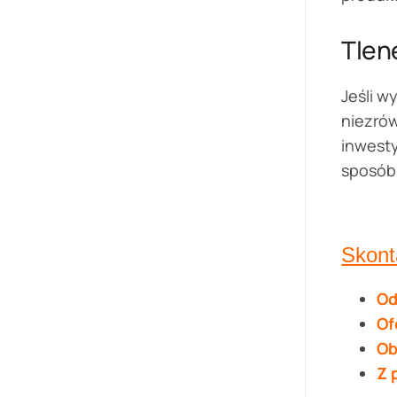
Tlen
Jeśli w
niezró
inwesty
sposób
Skont
Od
Of
Ob
Z 