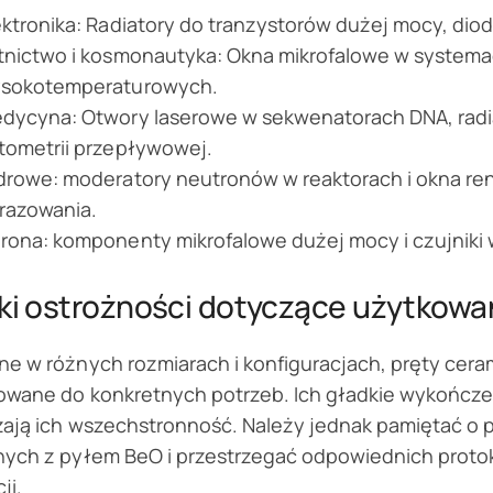
ektronika: Radiatory do tranzystorów dużej mocy, dio
tnictwo i kosmonautyka: Okna mikrofalowe w systema
sokotemperaturowych.
dycyna: Otwory laserowe w sekwenatorach DNA, radia
tometrii przepływowej.
drowe: moderatory neutronów w reaktorach i okna r
razowania.
rona: komponenty mikrofalowe dużej mocy i czujnik
ki ostrożności dotyczące użytkowa
e w różnych rozmiarach i konfiguracjach, pręty cera
owane do konkretnych potrzeb. Ich gładkie wykończe
ają ich wszechstronność. Należy jednak pamiętać o 
nych z pyłem BeO i przestrzegać odpowiednich proto
ji.