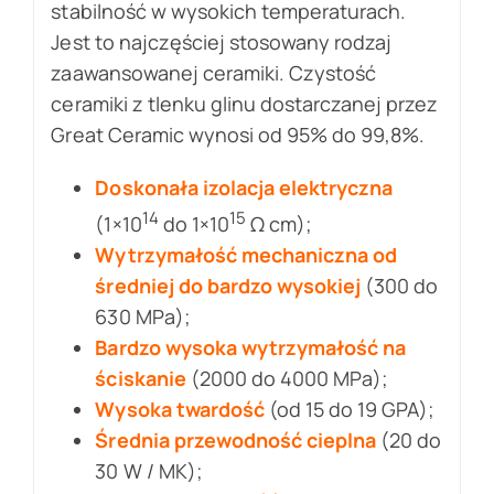
stabilność w wysokich temperaturach.
Jest to najczęściej stosowany rodzaj
zaawansowanej ceramiki. Czystość
ceramiki z tlenku glinu dostarczanej przez
Great Ceramic wynosi od 95% do 99,8%.
Doskonała izolacja elektryczna
14
15
(1×10
do 1×10
Ω cm);
Wytrzymałość mechaniczna od
średniej do bardzo wysokiej
(300 do
630 MPa);
Bardzo wysoka wytrzymałość na
ściskanie
(2000 do 4000 MPa);
Wysoka twardość
(od 15 do 19 GPA);
Średnia przewodność cieplna
(20 do
30 W / MK);