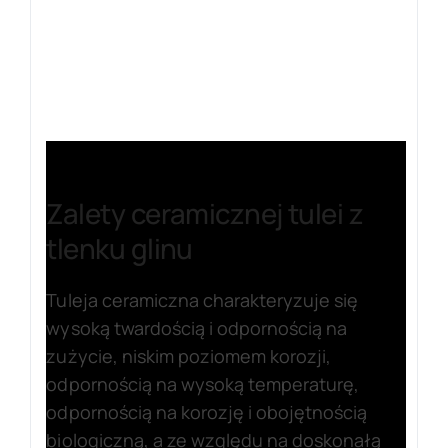
Zalety ceramicznej tulei z
tlenku glinu
Tuleja ceramiczna charakteryzuje się
wysoką twardością i odpornością na
zużycie, niskim poziomem korozji,
odpornością na wysoką temperaturę,
odpornością na korozję i obojętnością
biologiczną, a ze względu na doskonałą