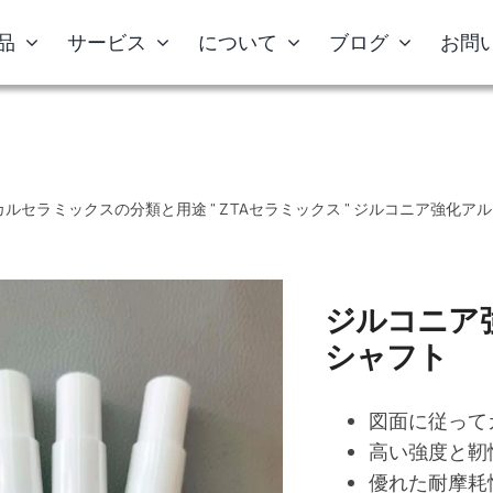
品
サービス
について
ブログ
お問
カルセラミックスの分類と用途
"
ZTAセラミックス
"
ジルコニア強化アル
ジルコニア
シャフト
図面に従って
高い強度と靭
優れた耐摩耗