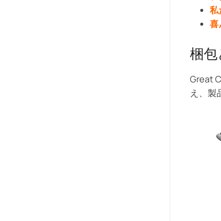
私
喜
梱包
Grea
え、製