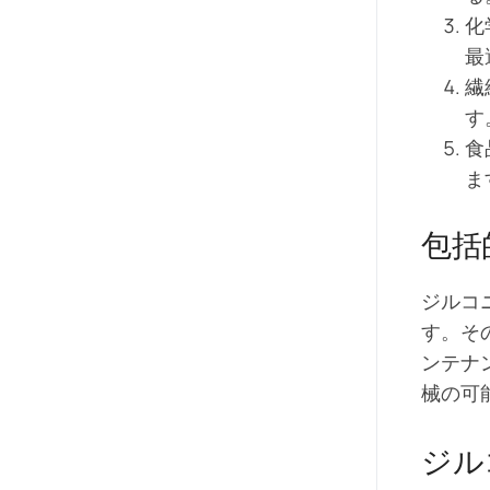
化
最
繊
す
食
ま
包括
ジルコ
す。そ
ンテナ
械の可
ジル