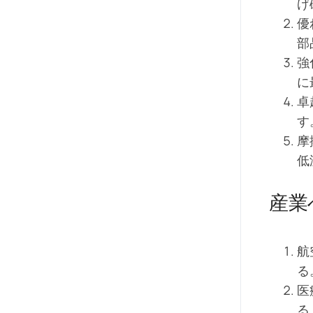
げ
優
部
強
に
卓
す
摩
低
産業
航
る
医
る