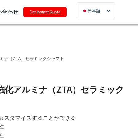
い合わせ
日本語
Get Instant Quote
English
Deutsch
Français
Русский
ミナ（ZTA）セラミックシャフト
한국어
Türkçe
Polski
強化アルミナ（ZTA）セラミック
Italiano
Português
カスタマイズすることができる
性
性