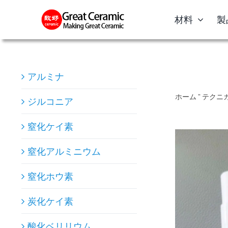
Skip
材料
製
to
content
アルミナ
ホーム
"
テクニ
ジルコニア
窒化ケイ素
窒化アルミニウム
窒化ホウ素
炭化ケイ素
酸化ベリリウム