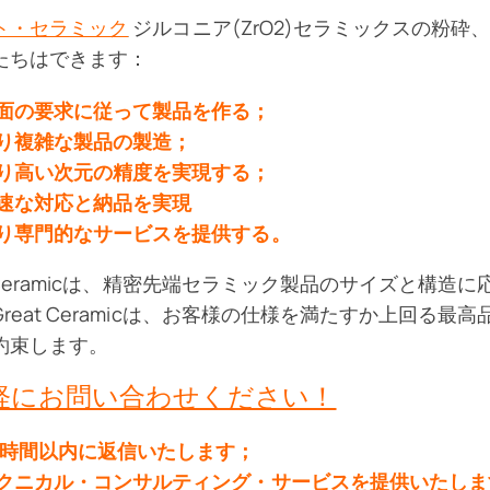
ト・セラミック
ジルコニア(ZrO2)セラミックスの粉
たちはできます：
面の要求に従って製品を作る；
り複雑な製品の製造；
り高い次元の精度を実現する；
速な対応と納品を実現
り専門的なサービスを提供する。
at Ceramicは、精密先端セラミック製品のサイズと構
Great Ceramicは、お客様の仕様を満たすか上回る
約束します。
軽にお問い合わせください！
4時間以内に返信いたします；
クニカル・コンサルティング・サービスを提供いたしま