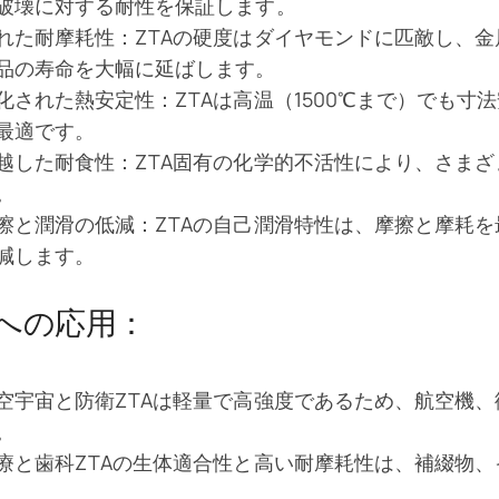
破壊に対する耐性を保証します。
れた耐摩耗性：ZTAの硬度はダイヤモンドに匹敵し、
品の寿命を大幅に延ばします。
化された熱安定性：ZTAは高温（1500℃まで）でも
最適です。
越した耐食性：ZTA固有の化学的不活性により、さま
。
擦と潤滑の低減：ZTAの自己潤滑特性は、摩擦と摩耗
減します。
への応用：
空宇宙と防衛ZTAは軽量で高強度であるため、航空機
。
療と歯科ZTAの生体適合性と高い耐摩耗性は、補綴物
。