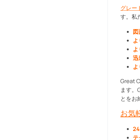
グレー
す。私
図
よ
よ
迅
よ
Gre
ます。
とをお
お気
2
テ