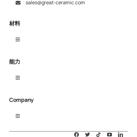
sales@great-ceramic.com
材料
Toggle
Navigation
アルミナ（Al₂O₃）
能力
窒化アルミニウム（AlN）
Toggle
Navigation
セラミックCNC加工
窒化ホウ素（BN）
Company
セラミック研磨
酸化ベリリウム (BeO)
Toggle
Navigation
グレート・セラミック
セラミック・レーザー切断
機械加工可能ガラス（MGC）