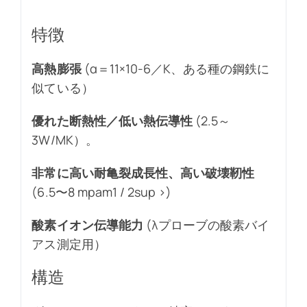
特徴
高熱膨張
(α＝11×10-6／K、ある種の鋼鉄に
似ている）
優れた断熱性／低い熱伝導性
(2.5～
3W/MK）。
非常に高い耐亀裂成長性、高い破壊靭性
(6.5〜8 mpam1 / 2sup >)
酸素イオン伝導能力
(λプローブの酸素バイ
アス測定用）
構造