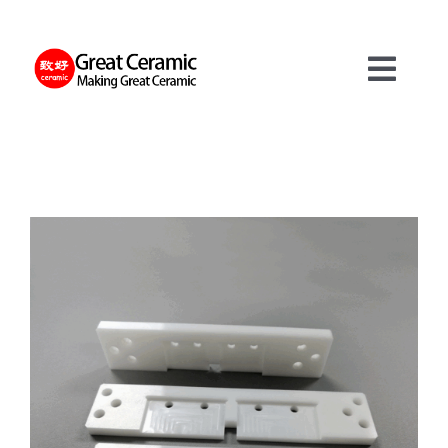
Skip
to
content
Toggl
Navig
材料
製品
サービス
について