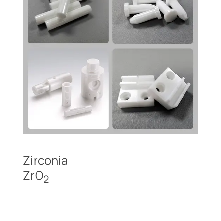
Zirconia
ZrO
2