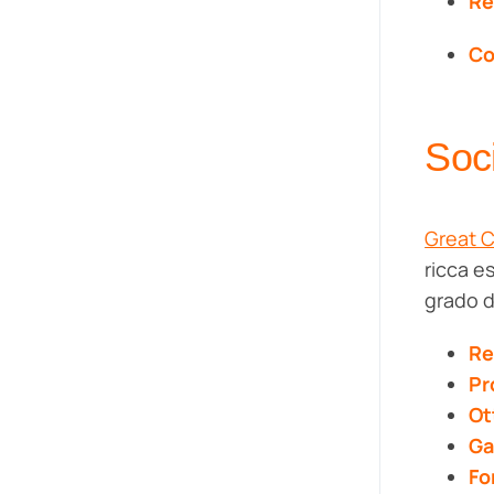
Re
Co
Soci
Great 
ricca es
grado d
Re
Pr
Ot
Ga
Fo