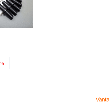
ne
Vantag