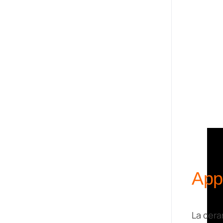
Appl
La cera