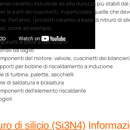
riali ceramici industriali ad alta durezza più stabili da
per le parti dei cuscinetti, in particolare quelle che d
e. Pertanto, i prodotti ceramici a base di nitruro di sili
iali, come ad esempio:
cinetti a sfere e rulli rotanti
ensili da taglio
mponenti del motore: valvole, cuscinetti dei bilancieri,
pporti per bobine di riscaldamento a induzione
le di turbina, palette, secchielli
me di saldatura e brasatura
mponenti dell'elemento riscaldante
ogioli
uro di silicio (Si3N4)
Informazi