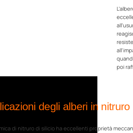
L'alber
eccell
all'us
reagisc
resist
all'im
quando
poi ra
icazioni degli alberi in nitruro d
mica di nitruro di silicio ha eccellenti proprietà mecc