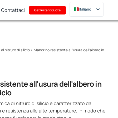
Contattaci
Italiano
Get Instant Quote
English
Deutsch
Français
Русский
l nitruro di silicio
»
Mandrino resistente all'usura dell'albero in
한국어
日本語
Türkçe
Polski
istente all'usura dell'albero in
Português
icio
mica di nitruro di silicio è caratterizzato da
 e resistenza alle alte temperature, in modo che