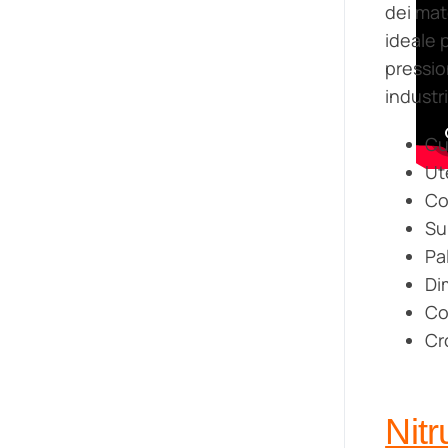
dei mate
ideale 
pression
industr
Cus
Ut
Co
Su
Pa
Di
Co
Cr
Nitr