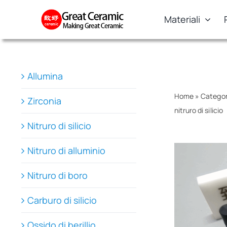
Skip
Materiali
to
content
Allumina
Home
»
Categor
Zirconia
nitruro di silicio
Nitruro di silicio
Nitruro di alluminio
Nitruro di boro
Carburo di silicio
Ossido di berillio