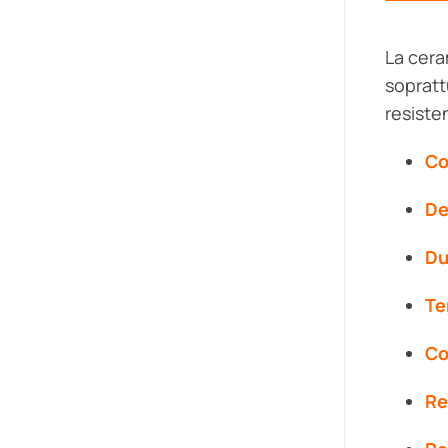
La ceram
sopratt
resiste
Co
De
Du
Te
Co
Re