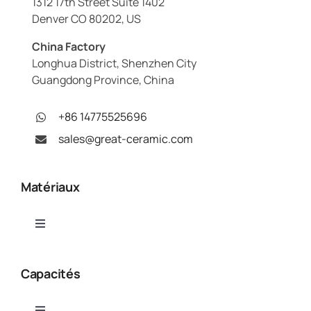
1312 17th Street Suite 1402
Denver CO 80202, US
China Factory
Longhua District, Shenzhen City
Guangdong Province, China
+86 14775525696
sales@great-ceramic.com
Matériaux
Toggle
Navigation
Alumine (Al₂O₃)
Capacités
Nitrure d'aluminium (AlN)