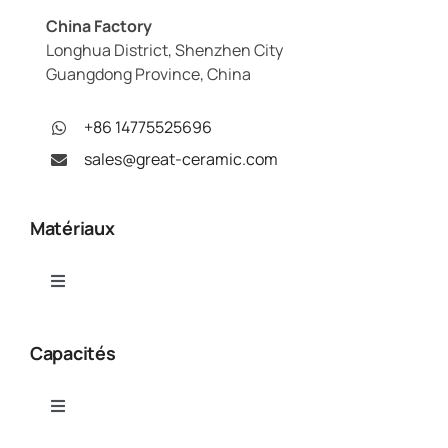
China Factory
Longhua District, Shenzhen City
Guangdong Province, China
+86 14775525696
sales@great-ceramic.com
Matériaux
Toggle
Navigation
Alumine (Al₂O₃)
Capacités
Nitrure d'aluminium (AlN)
Toggle
Navigation