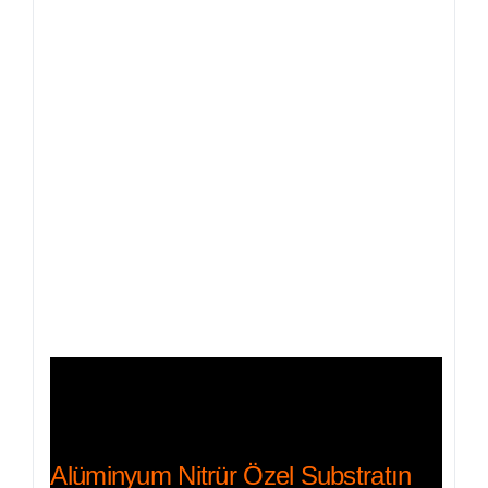
Alüminyum Nitrür Özel Substratın