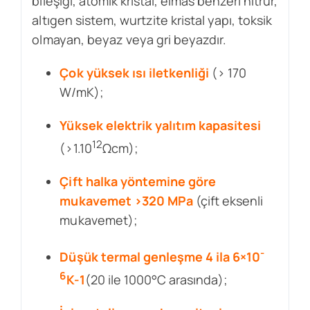
bileşiği, atomik kristal, elmas benzeri nitrür,
altıgen sistem, wurtzite kristal yapı, toksik
olmayan, beyaz veya gri beyazdır.
Çok yüksek ısı iletkenliği
(> 170
W/mK);
Yüksek elektrik yalıtım kapasitesi
12
(>1.10
Ωcm);
Çift halka yöntemine göre
mukavemet >320 MPa
(çift eksenli
mukavemet);
-
Düşük termal genleşme 4 ila 6×10
6
K-1
(20 ile 1000°C arasında);