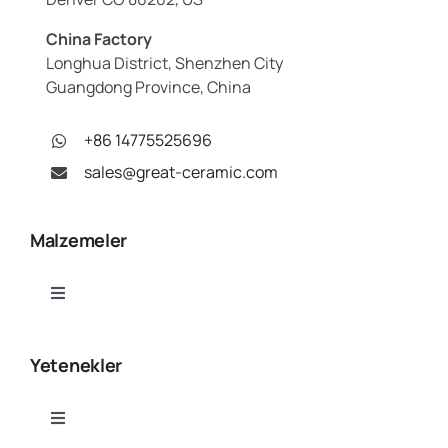
China Factory
Longhua District, Shenzhen City
Guangdong Province, China
+86 14775525696
sales@great-ceramic.com
Malzemeler
Toggle
Navigation
Alümina (Al₂O₃)
Yetenekler
Alüminyum Nitrür (AlN)
Toggle