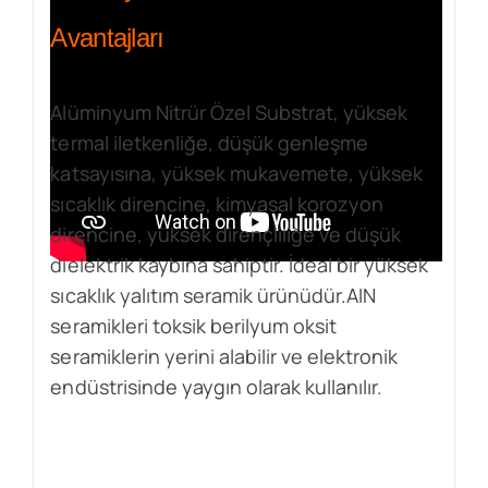
Avantajları
Alüminyum Nitrür Özel Substrat, yüksek
termal iletkenliğe, düşük genleşme
katsayısına, yüksek mukavemete, yüksek
sıcaklık direncine, kimyasal korozyon
direncine, yüksek dirençliliğe ve düşük
dielektrik kaybına sahiptir. İdeal bir yüksek
sıcaklık yalıtım seramik ürünüdür.AIN
seramikleri toksik berilyum oksit
seramiklerin yerini alabilir ve elektronik
endüstrisinde yaygın olarak kullanılır.