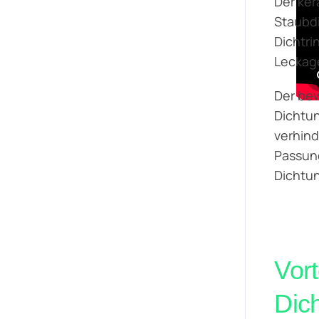
Der ker
Staubdi
Dichtri
Leckag
Der bew
Dichtu
verhind
Passun
Dichtun
Vor
Dic