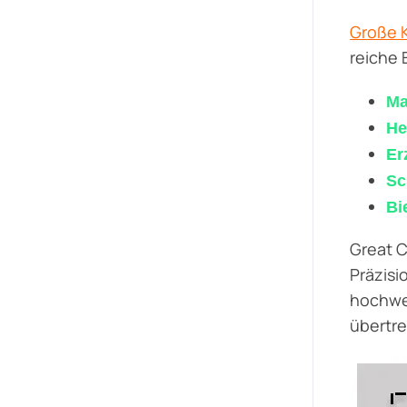
Große 
reiche 
Ma
He
Er
Sc
Bi
Great C
Präzisi
hochwer
übertre