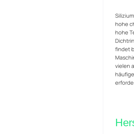
Siliziu
hohe ch
hohe Te
Dichtri
findet 
Maschin
vielen
häufige
erforde
Her