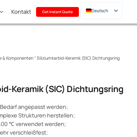
Kontakt
Deutsch
Get Instant Quote
English
Français
Русский
한국어
ile & Komponenten
"
Siliziumkarbid-Keramik (SIC) Dichtungsring
日本語
Türkçe
Polski
bid-Keramik (SIC) Dichtungsring
Italiano
Português
 Bedarf angepasst werden;
mplexe Strukturen herstellen;
1400 ℃ verwendet werden;
ehr verschleißfest;