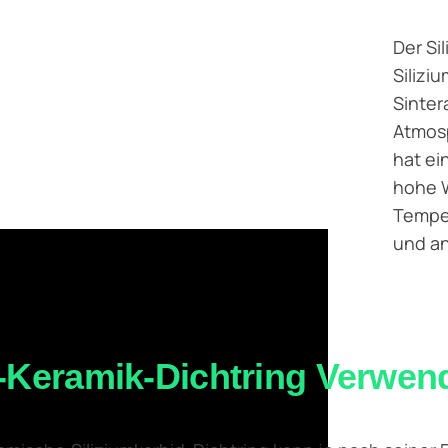
Der Si
Silizi
Sinter
Atmosp
hat ei
hohe W
Temper
und an
-Keramik-Dichtring Verwe