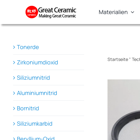
Skip
Materialien
to
content
Tonerde
Startseite
"
Tec
Zirkoniumdioxid
Siliziumnitrid
Aluminiumnitrid
Bornitrid
Siliziumkarbid
Beryllium-Oxid