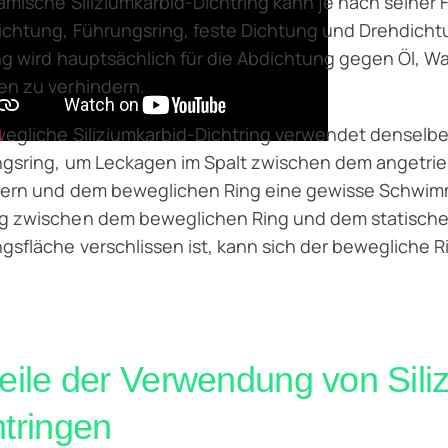
amische Siliziumkarbid-Dichtring kann je nach seiner
chtung, Führungsring, feste Dichtung und Drehdichtun
ng wird hauptsächlich für die Abdichtung gegen Öl, W
en zu verhindern.
egliche Siliziumkarbid-Dichtring verwendet denselbe
ngsring, um Leckagen im Spalt zwischen dem angetri
ern und dem beweglichen Ring eine gewisse Schwimmf
g zwischen dem beweglichen Ring und dem statischen
gsfläche verschlissen ist, kann sich der bewegliche R
teile der Verwendung von Sili
htringen