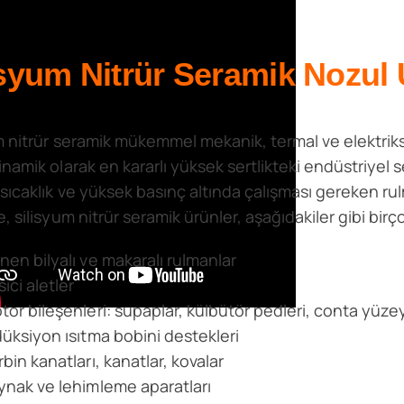
isyum Nitrür Seramik Nozul
m nitrür seramik mükemmel mekanik, termal ve elektrikse
namik olarak en kararlı yüksek sertlikteki endüstriyel s
sıcaklık ve yüksek basınç altında çalışması gereken rulm
 silisyum nitrür seramik ürünler, aşağıdakiler gibi birço
nen bilyalı ve makaralı rulmanlar
ici aletler
tor bileşenleri: supaplar, külbütör pedleri, conta yüzey
düksiyon ısıtma bobini destekleri
rbin kanatları, kanatlar, kovalar
ynak ve lehimleme aparatları