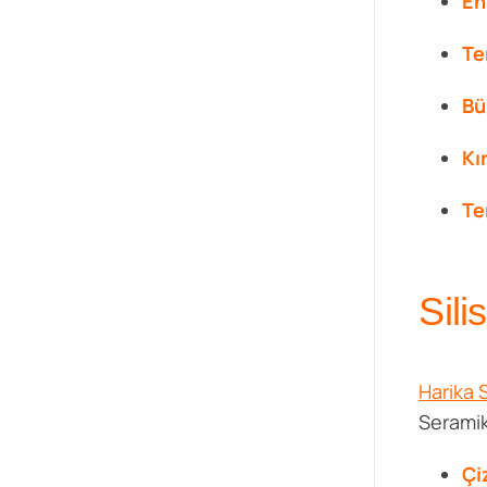
En
Te
Bü
Kı
Te
Sili
Harika 
Seramik
Çi