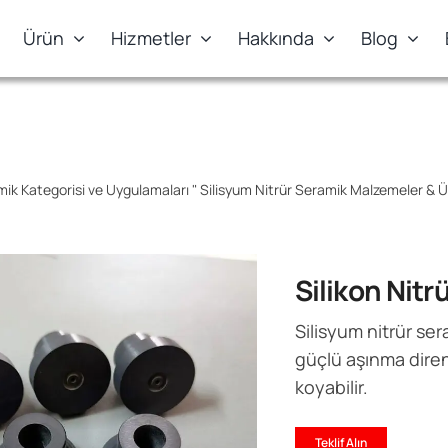
Ürün
Hizmetler
Hakkında
Blog
mik Kategorisi ve Uygulamaları
"
Silisyum Nitrür Seramik Malzemeler & Ü
Silikon Nitr
Silisyum nitrür ser
güçlü aşınma diren
koyabilir.
Teklif Alın