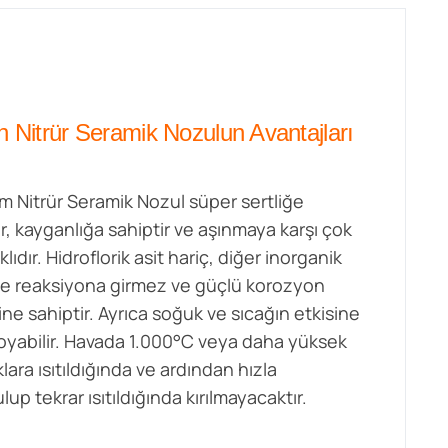
on Nitrür Seramik Nozulun Avantajları
um Nitrür Seramik Nozul süper sertliğe
ir, kayganlığa sahiptir ve aşınmaya karşı çok
lıdır. Hidroflorik asit hariç, diğer inorganik
rle reaksiyona girmez ve güçlü korozyon
ine sahiptir. Ayrıca soğuk ve sıcağın etkisine
koyabilir. Havada 1.000°C veya daha yüksek
klara ısıtıldığında ve ardından hızla
up tekrar ısıtıldığında kırılmayacaktır.