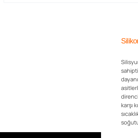
Silik
Silisy
sahipt
dayanık
asitle
direnc
karşı 
sıcaklı
soğutul