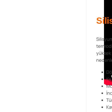
Sil
Silisyu
termodi
yüksek 
nedenle,
Dö
Kes
Mo
İn
Tü
Ka