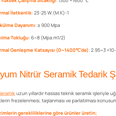
 Yüksek Çalışma Sıcaklığı
: 1300 ~1600 ℃
rmal İletkenlik
: 23-25 W.(M.K)-1
külme Dayanımı
: ≥ 900 Mpa
rılma Tokluğu
: 6~8 (Mpa.m1/2)
rmal Genleşme Katsayısı (0~1400℃'de)
: 2.95~3 ×1
syum Nitrür Seramik Tedarik Şi
Seramik
uzun yıllardır hassas teknik seramik işleriyle u
lerin frezelenmesi, taşlanması ve parlatılması konusun
zimlerin gerekliliklerine göre ürünler üretin;