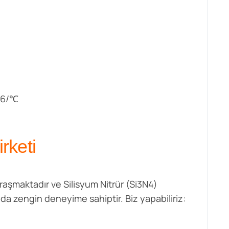
0-6/℃
rketi
ğraşmaktadır ve Silisyum Nitrür (Si3N4)
da zengin deneyime sahiptir. Biz yapabiliriz: