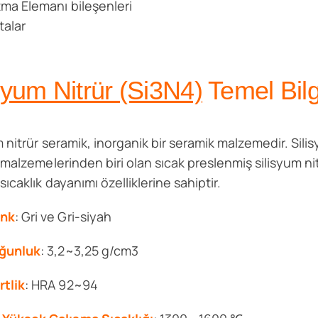
ıtma Elemanı bileşenleri
talar
syum Nitrür (Si3N4)
Temel Bilg
m nitrür seramik, inorganik bir seramik malzemedir. Sili
 malzemelerinden biri olan sıcak preslenmiş silisyum 
ıcaklık dayanımı özelliklerine sahiptir.
nk
: Gri ve Gri-siyah
ğunluk
: 3,2~3,25 g/cm3
rtlik
: HRA 92~94