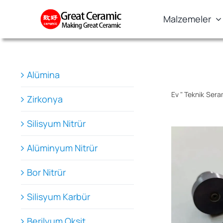
Skip
Malzemeler
to
content
Alümina
Ev
"
Teknik Sera
Zirkonya
Silisyum Nitrür
Alüminyum Nitrür
Bor Nitrür
Silisyum Karbür
Berilyum Oksit