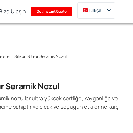
Bize Ulaşın
Türkçe
Get Instant Quote
English
Deutsch
Français
Русский
rünler
"
Silikon Nitrür Seramik Nozul
한국어
日本語
Polski
ür Seramik Nozul
Italiano
amik nozullar ultra yüksek sertliğe, kayganlığa ve
Português
cine sahiptir ve sıcak ve soğuğun etkilerine karşı