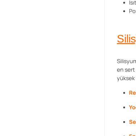
Is
Po
Sili
Silisyu
en sert
yüksek s
Re
Yo
Se