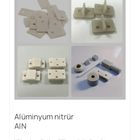
Alüminyum nitrür
AlN