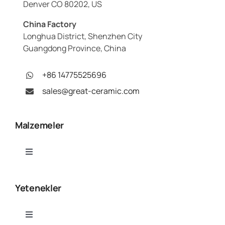
Denver CO 80202, US
China Factory
Longhua District, Shenzhen City
Guangdong Province, China
+86 14775525696
sales@great-ceramic.com
Malzemeler
Toggle
Navigation
Alümina (Al₂O₃)
Yetenekler
Alüminyum Nitrür (AlN)
Toggle