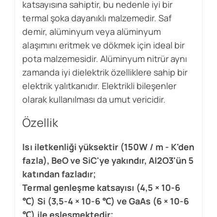
katsayısına sahiptir, bu nedenle iyi bir
termal şoka dayanıklı malzemedir. Saf
demir, alüminyum veya alüminyum
alaşımını eritmek ve dökmek için ideal bir
pota malzemesidir. Alüminyum nitrür aynı
zamanda iyi dielektrik özelliklere sahip bir
elektrik yalıtkanıdır. Elektrikli bileşenler
olarak kullanılması da umut vericidir.
Özellik
Isı iletkenliği yüksektir (150W / m - K'den
fazla), BeO ve SiC'ye yakındır, Al2O3'ün 5
katından fazladır;
Termal genleşme katsayısı (4,5 × 10-6
℃) Si (3,5-4 × 10-6 ℃) ve GaAs (6 × 10-6
℃) ile eşleşmektedir;