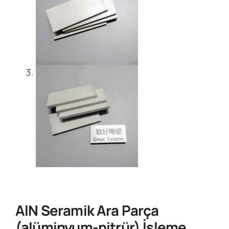
AlN Seramik Ara Parça
(alüminyum-nitrür) İşleme