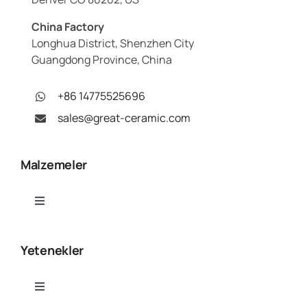
China Factory
Longhua District, Shenzhen City
Guangdong Province, China
+86 14775525696
sales@great-ceramic.com
Malzemeler
Toggle
Navigation
Alümina (Al₂O₃)
Yetenekler
Alüminyum Nitrür (AlN)
Toggle