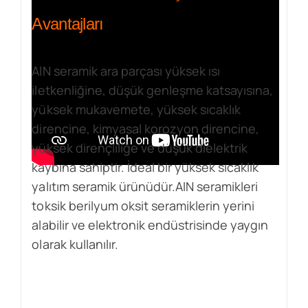
Avantajları
AlN seramik ara parçası yüksek ısı
iletkenliğine, düşük genleşme katsayısına,
yüksek mukavemete, yüksek sıcaklık
direncine, kimyasal korozyon direncine,
yüksek dirençliliğe ve düşük dielektrik
kaybına sahiptir. İdeal bir yüksek sıcaklık
yalıtım seramik ürünüdür.AIN seramikleri
toksik berilyum oksit seramiklerin yerini
alabilir ve elektronik endüstrisinde yaygın
olarak kullanılır.