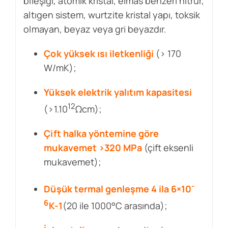
bileşiği, atomik kristal, elmas benzeri nitrür,
altıgen sistem, wurtzite kristal yapı, toksik
olmayan, beyaz veya gri beyazdır.
Çok yüksek ısı iletkenliği
(> 170
W/mK);
Yüksek elektrik yalıtım kapasitesi
12
(>1.10
Ωcm);
Çift halka yöntemine göre
mukavemet >320 MPa
(çift eksenli
mukavemet);
-
Düşük termal genleşme 4 ila 6×10
6
K-1
(20 ile 1000°C arasında);