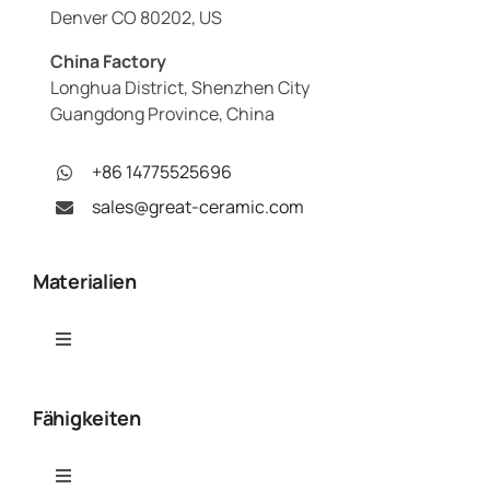
Denver CO 80202, US
China Factory
Longhua District, Shenzhen City
Guangdong Province, China
+86 14775525696
sales@great-ceramic.com
Materialien
Toggle
Navigation
Tonerde (Al₂O₃)
Fähigkeiten
Aluminiumnitrid (AlN)
Toggle