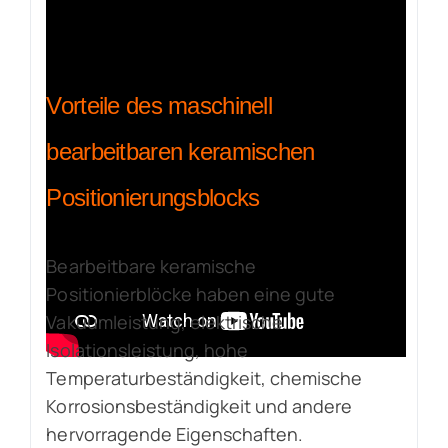
Vorteile des maschinell
bearbeitbaren keramischen
Positionierungsblocks
Bearbeitbare keramische
Positionierblöcke haben eine gute
Vakuumleistung, elektrische
Isolationsleistung, hohe
Temperaturbeständigkeit, chemische
Korrosionsbeständigkeit und andere
hervorragende Eigenschaften.