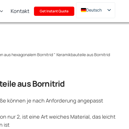
Kontakt
Deutsch
Get Instant Quote
English
Français
Русский
한국어
n aus hexagonalem Bornitrid
"
Keramikbauteile aus Bornitrid
日本語
Türkçe
Polski
eile aus Bornitrid
Italiano
Português
ße können je nach Anforderung angepasst
n nur 2, ist eine Art weiches Material, das leicht
n ist