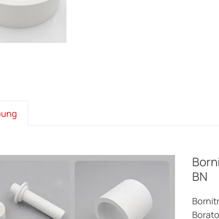
bung
Borni
BN
Bornitr
Borato