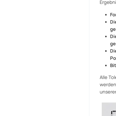
Ergebni
Fo
Di
ge
Di
ge
Di
Po
Bi
Alle To
werden.
unserer