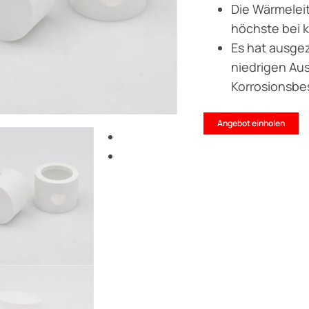
Die Wärmeleitf
höchste bei 
Es hat ausge
niedrigen Au
Korrosionsbe
Angebot einholen