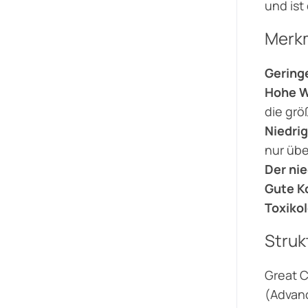
und ist
Merk
Gering
Hohe W
die grö
Niedri
nur übe
Der ni
Gute K
Toxiko
Struk
Great C
(Advanc