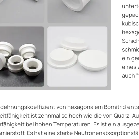
untert
gepack
kubisc
hexago
Schich
schmie
ein ge
eines 
auch "
dehnungskoeffizient von hexagonalem Bornitrid ents
itfähigkeit ist zehnmal so hoch wie die von Quarz. A
fähigkeit bei hohen Temperaturen. Es ist ein ausge
mierstoff. Es hat eine starke Neutronenabsorptionsfä