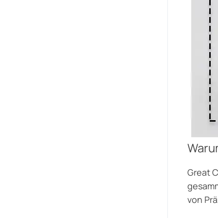
Waru
Great C
gesamme
von Prä