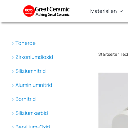
Skip
Materialien
to
content
Tonerde
Startseite
"
Tec
Zirkoniumdioxid
Siliziumnitrid
Aluminiumnitrid
Bornitrid
Siliziumkarbid
Beryllium-Oxid