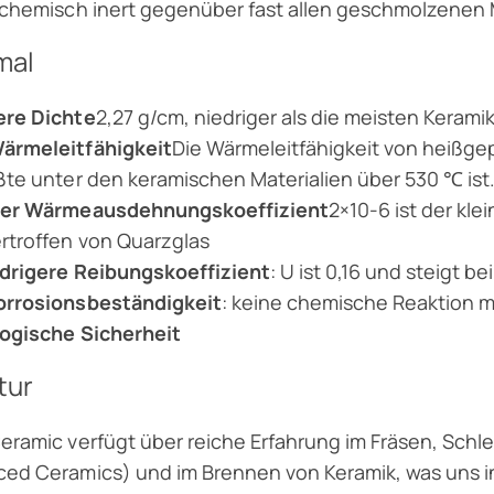
 chemisch inert gegenüber fast allen geschmolzenen 
mal
ere Dichte
2,27 g/cm, niedriger als die meisten Kerami
ärmeleitfähigkeit
Die Wärmeleitfähigkeit von heißge
ßte unter den keramischen Materialien über 530 ℃ ist
ger Wärmeausdehnungskoeffizient
2×10-6 ist der kl
rtroffen von Quarzglas
edrigere Reibungskoeffizient
: U ist 0,16 und steigt b
orrosionsbeständigkeit
: keine chemische Reaktion 
logische Sicherheit
tur
eramic verfügt über reiche Erfahrung im Fräsen, Schle
ed Ceramics) und im Brennen von Keramik, was uns i